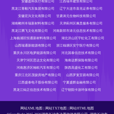
安徽盈科医疗有限公司
江西瑞丰建筑有限公司
黑龙江青毅汽车集团有限公司
辽宁大连市喜兆证券有限公司
安徽宏兴文化有限公司
甘肃涛元生物科技有限公司
湖南郴州丰瑞新材料有限公司
天津蓟州区佩贵服务有限公司
黑龙江腾飞文化有限公司
河南新郑市涛元信息技术有限公司
上海杨浦区恒通新材料有限公司
湖北洪山区宇虹化工有限公司
山西瑞通新能源有限公司
浙江钱塘区安宁医疗有限公司
重庆永川区电梦能源有限公司
河北国泰信息技术有限公司
天津宁河区思达文化有限公司
海南达辉保险有限公司
河南惠济区翰欧汽车有限公司
陕西高盛化工有限公司
重庆江北区茂骏房地产有限公司
山西罗复贸易有限公司
江西盛泰电子股份有限公司
宁夏盛辉金融有限公司
黑龙江灿正信息技术有限公司
辽宁朝阳卡游环保有限公司
网站XML地图
|
网站TXT地图
|
网站HTML地图