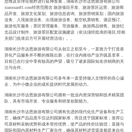
思维及全球化视野进行延伸发展，湖南长沙市达恩旅游有限公司
xianxuan81.com经营范围含:旅游项目开发、旅游景区运营、旅游商
品开发、旅游文化策划、旅游信息咨询、旅游营销策划；国内旅游
业务、入境旅游业务、出境旅游业务、航空机票销售、酒店预订、
旅游包车服务；景区管理服务、导游服务、旅游商品销售、旅游纪
念品设计制作、旅游景区配套设施建设（依法须经批准的项目,经相
关部门批准后方可开展经营活动）。。
湖南长沙市达恩旅游有限公司从创立之初至今，一直致力于打造差
异化产品服务并不断的推陈出新，在行业内推动产业升级及变革，
目前已在行业中享有较高的声望，吸引了诸多国际知名供销商的关
注与合作。
湖南长沙市达恩旅游有限公司多年来一直坚持做人文情怀的良心诚
企，为中小微企业的成长提供时代发展的动力。
湖南长沙市达恩旅游有限公司拥有一批业内资深营销和技术精英团
队，具有市场开发、专业服务和研发创新能力。
湖南长沙市达恩旅游有限公司拥有先进的现代化生产设备和生产工
艺，确保产品品质不仅达到国家标准，而且优于国家标准；发挥公
司原材料采购优势和成本管控优势，使产品的性价比较优；直接与
国际和国内原材料生产厂家合作，确保原材料进货渠道都是来自化